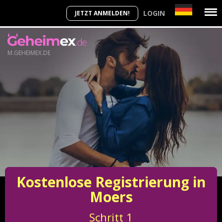
LOGIN
JETZT ANMELDEN!
M.GEHEIMEX.DE
Kostenlose Registrierung in
Moers
Schritt
1