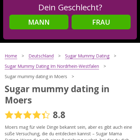
Dein Geschlecht?
MANN
FRAU
Schritt
2
Dein Geburtsdatum?
Home
Deutschland
Sugar Mummy Dating
Sugar Mummy Dating Im Nordrhein-Westfalen
Sugar mummy dating in Moers
Schritt
3
Sugar mummy dating in
Deine E-Mail?
Moers
8.8
Mit meiner Anmeldung erkläre ich mich mit den
Moers mag für viele Dinge bekannt sein, aber es gibt auch eine
Nutzungsbedingungen
und der
Datenschutzerklärung
einverstanden. Ich erhalte Informationen und Angebote des
süße Versuchung, die du entdecken kannst – Sugar Mama
Betreibers per E-Mail, der Zusendung kann ich jederzeit