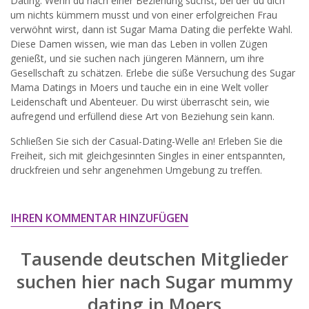
Dating. Wenn du nach einer Beziehung suchst, bei der du dich
widersprechen.
um nichts kümmern musst und von einer erfolgreichen Frau
verwöhnt wirst, dann ist Sugar Mama Dating die perfekte Wahl.
JETZT ANMELDEN!
Diese Damen wissen, wie man das Leben in vollen Zügen
genießt, und sie suchen nach jüngeren Männern, um ihre
Gesellschaft zu schätzen. Erlebe die süße Versuchung des Sugar
Mama Datings in Moers und tauche ein in eine Welt voller
Leidenschaft und Abenteuer. Du wirst überrascht sein, wie
aufregend und erfüllend diese Art von Beziehung sein kann.
Schließen Sie sich der Casual-Dating-Welle an! Erleben Sie die
Freiheit, sich mit gleichgesinnten Singles in einer entspannten,
druckfreien und sehr angenehmen Umgebung zu treffen.
IHREN KOMMENTAR HINZUFÜGEN
Tausende deutschen Mitglieder
suchen hier nach
Sugar mummy
dating in Moers