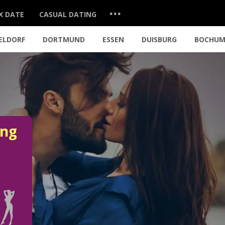
...
X DATE
CASUAL DATING
ELDORF
DORTMUND
ESSEN
DUISBURG
BOCHU
ung