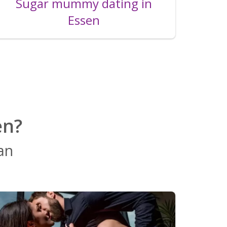
Sugar mummy dating in
Essen
en?
 an