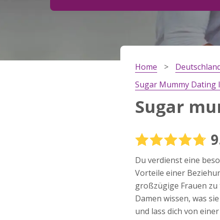
Schritt
2
Dein Geburtsdatum?
Home
Deutschlan
Schritt
3
Sugar Mummy Dating I
Deine E-Mail?
Sugar mu
9
Mit meiner Anmeldung erkläre ich mich mit den
Nutzungsbedingungen
und der
Datenschutzerkl
Du verdienst eine beso
einverstanden. Ich erhalte Informationen und
Angebote des Betreibers per E-Mail, der Zusen
Vorteile einer Beziehu
kann ich jederzeit widersprechen.
großzügige Frauen zu t
JETZT ANMELDEN!
Damen wissen, was sie 
und lass dich von eine