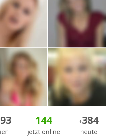
793
144
384
+
uen
jetzt online
heute