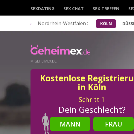
SEXDATING
SEX CHAT
SEX TREFFEN
SE
←
Nordrhein-Westfalen :
KÖLN
DÜSS
M.GEHEIMEX.DE
Kostenlose Registrier
in Köln
Schritt
1
Dein Geschlecht?
MANN
FRAU