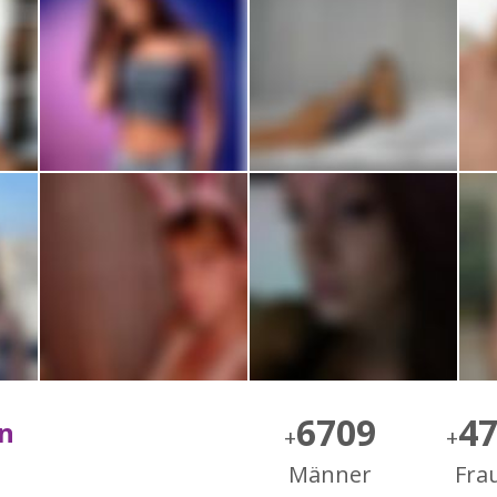
6709
4
ln
+
+
Männer
Fra