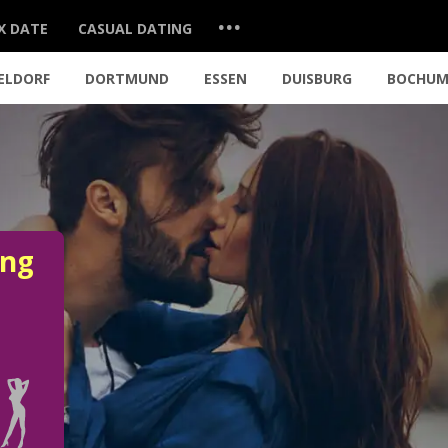
...
X DATE
CASUAL DATING
ELDORF
DORTMUND
ESSEN
DUISBURG
BOCHU
ung