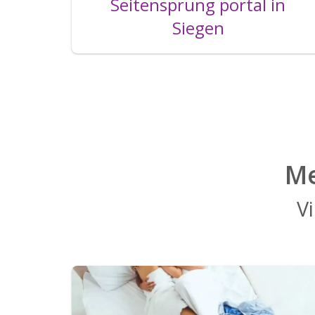
Seitensprung portal in
Siegen
Me
Vi