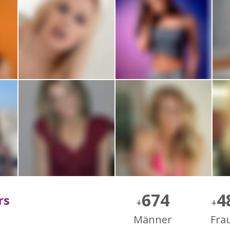
674
4
rs
+
+
Männer
Fra