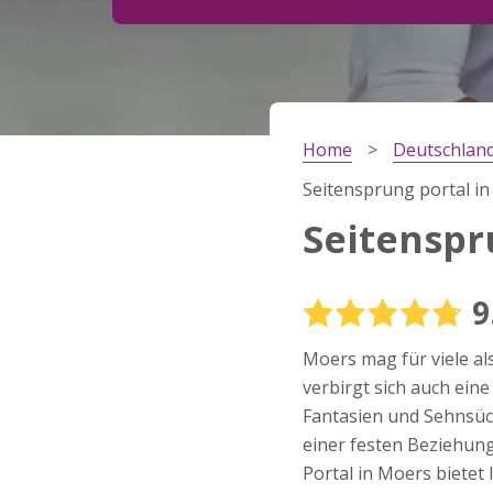
Schritt
2
Dein Geburtsdatum?
Home
Deutschlan
Schritt
3
Seitensprung portal i
Deine E-Mail?
Seitenspr
9
Mit meiner Anmeldung erkläre ich mich mit den
Nutzungsbedingungen
und der
Datenschutzerkl
Moers mag für viele als
einverstanden. Ich erhalte Informationen und
Angebote des Betreibers per E-Mail, der Zusen
verbirgt sich auch ein
kann ich jederzeit widersprechen.
Fantasien und Sehnsüch
JETZT ANMELDEN!
einer festen Beziehun
Portal in Moers bietet 