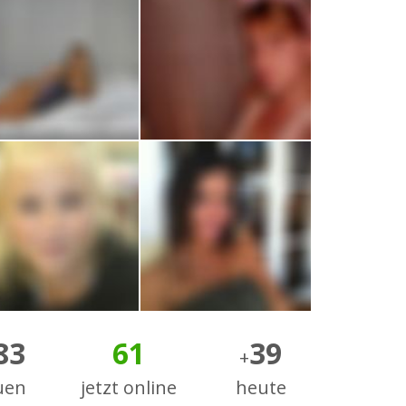
83
61
39
+
uen
jetzt online
heute