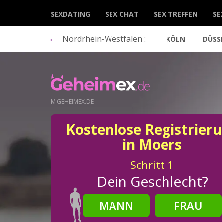
SEXDATING
SEX CHAT
SEX TREFFEN
SE
←
Nordrhein-Westfalen :
KÖLN
DÜSS
M.GEHEIMEX.DE
Kostenlose Registrier
in Moers
Schritt
1
Dein Geschlecht?
MANN
FRAU