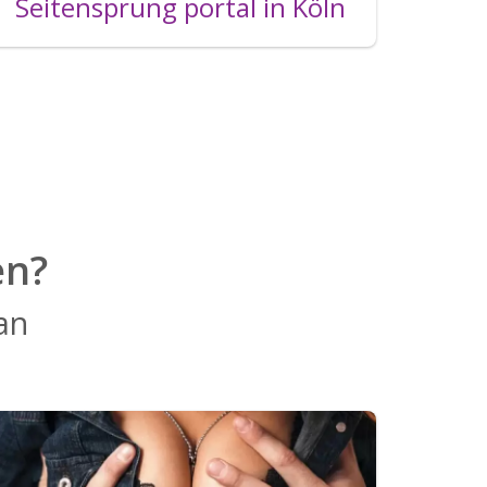
Seitensprung portal in Köln
en?
 an