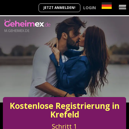
LOGIN
JETZT ANMELDEN!
M.GEHEIMEX.DE
Kostenlose Registrierung in
Krefeld
Schritt
1