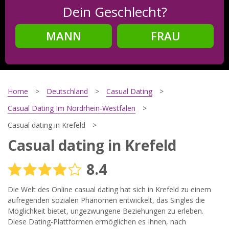
Dein Geschlecht?
MANN
FRAU
Schritt
2
Dein Geburtsdatum?
Home
Deutschland
Casual Dating
Casual Dating Im Nordrhein-Westfalen
Casual dating in Krefeld
Schritt
3
Casual dating in Krefeld
Deine E-Mail?
8.4
Die Welt des Online сasual dating hat sich in Krefeld zu einem
aufregenden sozialen Phänomen entwickelt, das Singles die
Mit meiner Anmeldung erkläre ich mich mit den
Nutzungsbedingungen
und der
Datenschutzerklärung
Möglichkeit bietet, ungezwungene Beziehungen zu erleben.
einverstanden. Ich erhalte Informationen und Angebote des
Diese Dating-Plattformen ermöglichen es Ihnen, nach
Betreibers per E-Mail, der Zusendung kann ich jederzeit