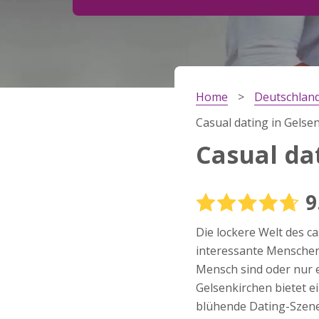
Schritt
2
Dein Geburtsdatum?
Home
Deutschlan
Schritt
3
Casual dating in Gelse
Deine E-Mail?
Casual da
9
Mit meiner Anmeldung erkläre ich mich mit den
Nutzungsbedingungen
und der
Datenschutzerkl
Die lockere Welt des с
einverstanden. Ich erhalte Informationen und
Angebote des Betreibers per E-Mail, der Zusen
interessante Menschen 
kann ich jederzeit widersprechen.
Mensch sind oder nur e
JETZT ANMELDEN!
Gelsenkirchen bietet e
blühende Dating-Szene,