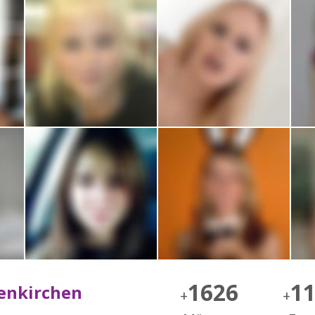
1626
1
senkirchen
+
+