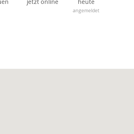
uen
jetzt online
heute
angemeldet