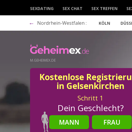
SEXDATING
SEX CHAT
SEX TREFFEN
SE
←
Nordrhein-Westfalen :
KÖLN
DÜSS
M.GEHEIMEX.DE
Kostenlose Registrier
in Gelsenkirchen
Schritt
1
Dein Geschlecht?
MANN
FRAU