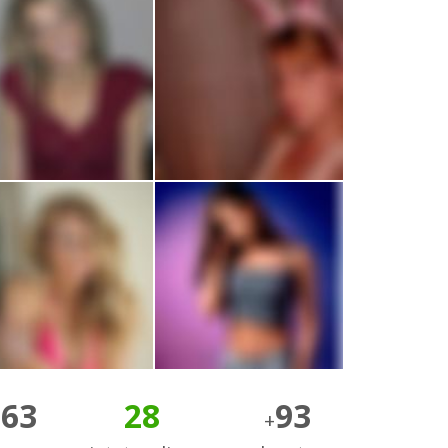
163
28
93
+