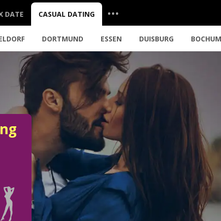
...
X DATE
CASUAL DATING
ELDORF
DORTMUND
ESSEN
DUISBURG
BOCHU
ung