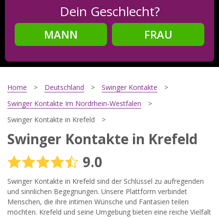
Dein Geschlecht?
MANN
FRAU
Schritt
2
Dein Geburtsdatum?
Home
Deutschland
Swinger Kontakte
Swinger Kontakte Im Nordrhein-Westfalen
Swinger Kontakte in Krefeld
Schritt
3
Swinger Kontakte in Krefeld
Deine E-Mail?
9.0
Swinger Kontakte in Krefeld sind der Schlüssel zu aufregenden
und sinnlichen Begegnungen. Unsere Plattform verbindet
Mit meiner Anmeldung erkläre ich mich mit den
Nutzungsbedingungen
und der
Datenschutzerklärung
Menschen, die ihre intimen Wünsche und Fantasien teilen
einverstanden. Ich erhalte Informationen und Angebote des
möchten. Krefeld und seine Umgebung bieten eine reiche Vielfalt
Betreibers per E-Mail, der Zusendung kann ich jederzeit