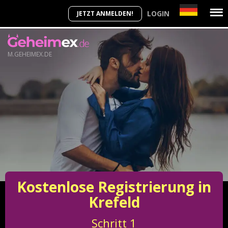
LOGIN
JETZT ANMELDEN!
M.GEHEIMEX.DE
Kostenlose Registrierung in
Krefeld
Schritt
1