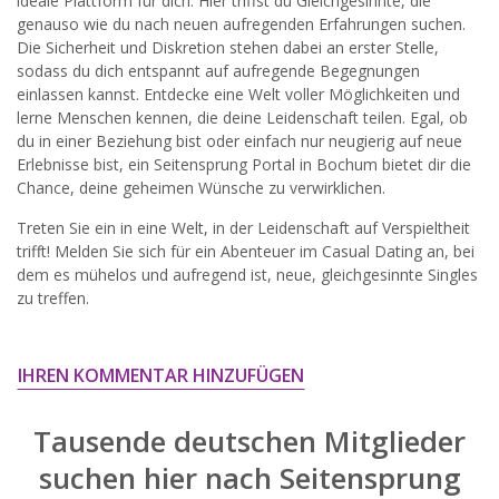
ideale Plattform für dich. Hier triffst du Gleichgesinnte, die
widersprechen.
genauso wie du nach neuen aufregenden Erfahrungen suchen.
Die Sicherheit und Diskretion stehen dabei an erster Stelle,
JETZT ANMELDEN!
sodass du dich entspannt auf aufregende Begegnungen
einlassen kannst. Entdecke eine Welt voller Möglichkeiten und
lerne Menschen kennen, die deine Leidenschaft teilen. Egal, ob
du in einer Beziehung bist oder einfach nur neugierig auf neue
Erlebnisse bist, ein Seitensprung Portal in Bochum bietet dir die
Chance, deine geheimen Wünsche zu verwirklichen.
Treten Sie ein in eine Welt, in der Leidenschaft auf Verspieltheit
trifft! Melden Sie sich für ein Abenteuer im Casual Dating an, bei
dem es mühelos und aufregend ist, neue, gleichgesinnte Singles
zu treffen.
IHREN KOMMENTAR HINZUFÜGEN
Tausende deutschen Mitglieder
suchen hier nach
Seitensprung