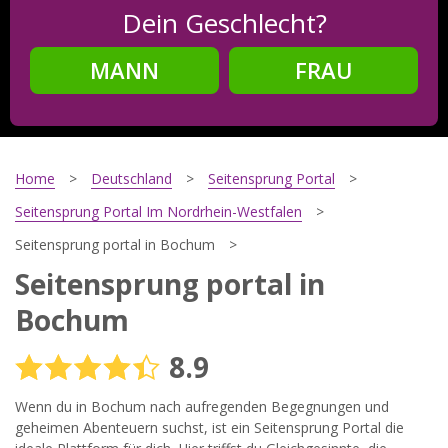
Dein Geschlecht?
MANN
FRAU
Schritt
2
Dein Geburtsdatum?
Home
Deutschland
Seitensprung Portal
Seitensprung Portal Im Nordrhein-Westfalen
Seitensprung portal in Bochum
Schritt
3
Seitensprung portal in
Deine E-Mail?
Bochum
8.9
Mit meiner Anmeldung erkläre ich mich mit den
Wenn du in Bochum nach aufregenden Begegnungen und
Nutzungsbedingungen
und der
Datenschutzerklärung
einverstanden. Ich erhalte Informationen und Angebote des
geheimen Abenteuern suchst, ist ein Seitensprung Portal die
Betreibers per E-Mail, der Zusendung kann ich jederzeit