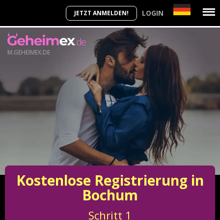
LOGIN
JETZT ANMELDEN!
M.GEHEIMEX.DE
Kostenlose Registrierung in
Bochum
Schritt
1