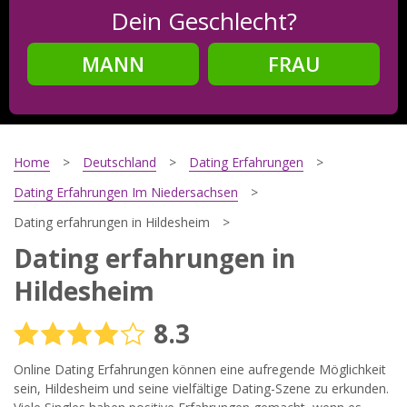
Dein Geschlecht?
MANN
FRAU
Schritt
2
Dein Geburtsdatum?
Home
Deutschland
Dating Erfahrungen
Dating Erfahrungen Im Niedersachsen
Dating erfahrungen in Hildesheim
Schritt
3
Dating erfahrungen in
Deine E-Mail?
Hildesheim
8.3
Mit meiner Anmeldung erkläre ich mich mit den
Online Dating Erfahrungen können eine aufregende Möglichkeit
Nutzungsbedingungen
und der
Datenschutzerklärung
einverstanden. Ich erhalte Informationen und Angebote des
sein, Hildesheim und seine vielfältige Dating-Szene zu erkunden.
Betreibers per E-Mail, der Zusendung kann ich jederzeit