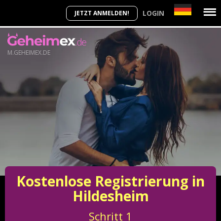
LOGIN
JETZT ANMELDEN!
M.GEHEIMEX.DE
Kostenlose Registrierung in
Hildesheim
Schritt
1