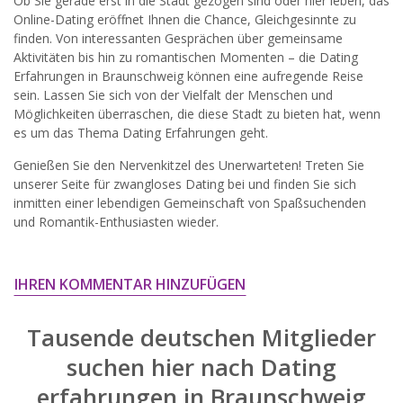
Ob Sie gerade erst in die Stadt gezogen sind oder hier leben, das
widersprechen.
Online-Dating eröffnet Ihnen die Chance, Gleichgesinnte zu
finden. Von interessanten Gesprächen über gemeinsame
JETZT ANMELDEN!
Aktivitäten bis hin zu romantischen Momenten – die Dating
Erfahrungen in Braunschweig können eine aufregende Reise
sein. Lassen Sie sich von der Vielfalt der Menschen und
Möglichkeiten überraschen, die diese Stadt zu bieten hat, wenn
es um das Thema Dating Erfahrungen geht.
Genießen Sie den Nervenkitzel des Unerwarteten! Treten Sie
unserer Seite für zwangloses Dating bei und finden Sie sich
inmitten einer lebendigen Gemeinschaft von Spaßsuchenden
und Romantik-Enthusiasten wieder.
IHREN KOMMENTAR HINZUFÜGEN
Tausende deutschen Mitglieder
suchen hier nach
Dating
erfahrungen in Braunschweig