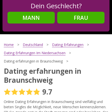
Dein Geschlecht?
MANN
FRAU
Schritt
2
Dein Geburtsdatum?
Home
Deutschland
Dating Erfahrungen
Dating Erfahrungen Im Niedersachsen
Dating erfahrungen in Braunschweig
Schritt
3
Dating erfahrungen in
Deine E-Mail?
Braunschweig
9.7
Mit meiner Anmeldung erkläre ich mich mit den
Online Dating Erfahrungen in Braunschweig sind vielfältig und
Nutzungsbedingungen
und der
Datenschutzerklärung
einverstanden. Ich erhalte Informationen und Angebote des
bieten Singles die Möglichkeit, neue Menschen kennenzulernen.
Betreibers per E-Mail, der Zusendung kann ich jederzeit