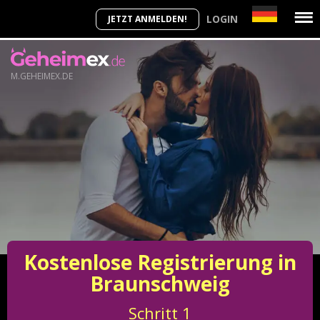
LOGIN
JETZT ANMELDEN!
M.GEHEIMEX.DE
Kostenlose Registrierung in
Braunschweig
Schritt
1