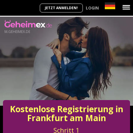
LOGIN
JETZT ANMELDEN!
M.GEHEIMEX.DE
Kostenlose Registrierung in
Frankfurt am Main
Schritt
1