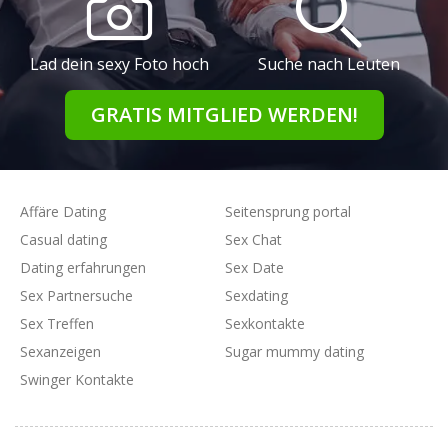
Lad dein sexy Foto hoch
Suche nach Leuten
GRATIS MITGLIED WERDEN!
Affäre Dating
Seitensprung portal
Casual dating
Sex Chat
Dating erfahrungen
Sex Date
Sex Partnersuche
Sexdating
Sex Treffen
Sexkontakte
Sexanzeigen
Sugar mummy dating
Swinger Kontakte