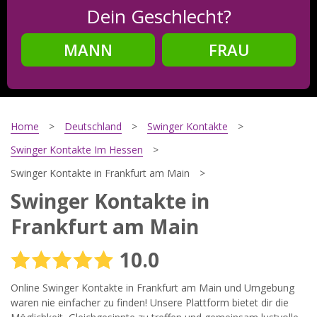
Dein Geschlecht?
MANN
FRAU
Schritt
2
Dein Geburtsdatum?
Home
Deutschland
Swinger Kontakte
Swinger Kontakte Im Hessen
Swinger Kontakte in Frankfurt am Main
Schritt
3
Swinger Kontakte in
Deine E-Mail?
Frankfurt am Main
10.0
Mit meiner Anmeldung erkläre ich mich mit den
Online Swinger Kontakte in Frankfurt am Main und Umgebung
Nutzungsbedingungen
und der
Datenschutzerklärung
einverstanden. Ich erhalte Informationen und Angebote des
waren nie einfacher zu finden! Unsere Plattform bietet dir die
Betreibers per E-Mail, der Zusendung kann ich jederzeit