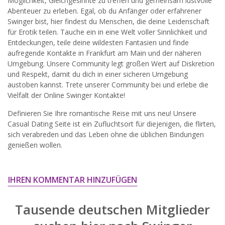
Möglichkeit, Gleichgesinnte zu treffen und gemeinsam lustvolle
widersprechen.
Abenteuer zu erleben. Egal, ob du Anfänger oder erfahrener
Swinger bist, hier findest du Menschen, die deine Leidenschaft
JETZT ANMELDEN!
für Erotik teilen. Tauche ein in eine Welt voller Sinnlichkeit und
Entdeckungen, teile deine wildesten Fantasien und finde
aufregende Kontakte in Frankfurt am Main und der näheren
Umgebung. Unsere Community legt großen Wert auf Diskretion
und Respekt, damit du dich in einer sicheren Umgebung
austoben kannst. Trete unserer Community bei und erlebe die
Vielfalt der Online Swinger Kontakte!
Definieren Sie Ihre romantische Reise mit uns neu! Unsere
Casual Dating Seite ist ein Zufluchtsort für diejenigen, die flirten,
sich verabreden und das Leben ohne die üblichen Bindungen
genießen wollen.
IHREN KOMMENTAR HINZUFÜGEN
Tausende deutschen Mitglieder