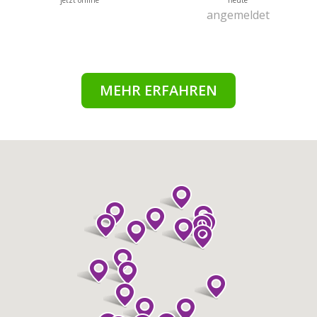
jetzt online
heute
angemeldet
MEHR ERFAHREN