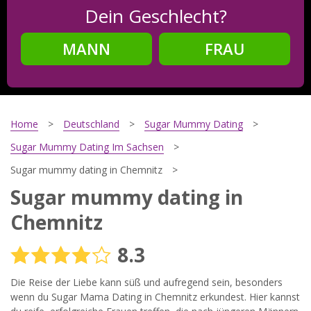
Dein Geschlecht?
MANN
FRAU
Schritt
2
Dein Geburtsdatum?
Home
Deutschland
Sugar Mummy Dating
Sugar Mummy Dating Im Sachsen
Sugar mummy dating in Chemnitz
Schritt
3
Sugar mummy dating in
Deine E-Mail?
Chemnitz
8.3
Mit meiner Anmeldung erkläre ich mich mit den
Die Reise der Liebe kann süß und aufregend sein, besonders
Nutzungsbedingungen
und der
Datenschutzerklärung
einverstanden. Ich erhalte Informationen und Angebote des
wenn du Sugar Mama Dating in Chemnitz erkundest. Hier kannst
Betreibers per E-Mail, der Zusendung kann ich jederzeit