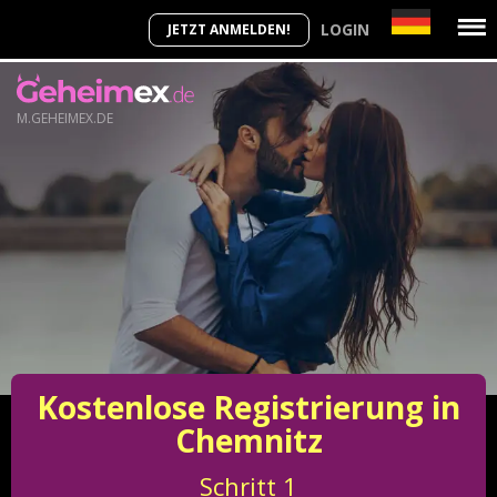
LOGIN
JETZT ANMELDEN!
M.GEHEIMEX.DE
Kostenlose Registrierung in
Chemnitz
Schritt
1