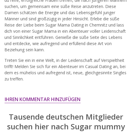
du reife, erfolgreiche Frauen treffen, die nach jüngeren Männern
widersprechen.
suchen, um gemeinsam eine süße Reise anzutreten. Diese
Damen schätzen die Energie und das Lebensgefühl junger
JETZT ANMELDEN!
Männer und sind großzügig in jeder Hinsicht. Erlebe die süße
Reise der Liebe beim Sugar Mama Dating in Chemnitz und lass
dich von einer Sugar Mama in ein Abenteuer voller Leidenschaft
und Sinnlichkeit entführen. Genieße die süße Seite des Lebens
und entdecke, wie aufregend und erfüllend diese Art von
Beziehung sein kann.
Treten Sie ein in eine Welt, in der Leidenschaft auf Verspieltheit
trifft! Melden Sie sich für ein Abenteuer im Casual Dating an, bei
dem es mühelos und aufregend ist, neue, gleichgesinnte Singles
zu treffen.
IHREN KOMMENTAR HINZUFÜGEN
Tausende deutschen Mitglieder
suchen hier nach
Sugar mummy