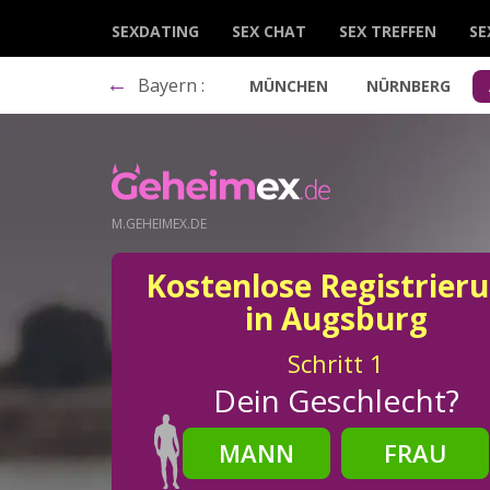
SEXDATING
SEX CHAT
SEX TREFFEN
SE
←
Bayern :
MÜNCHEN
NÜRNBERG
M.GEHEIMEX.DE
Kostenlose Registrier
in Augsburg
Schritt
1
Dein Geschlecht?
MANN
FRAU