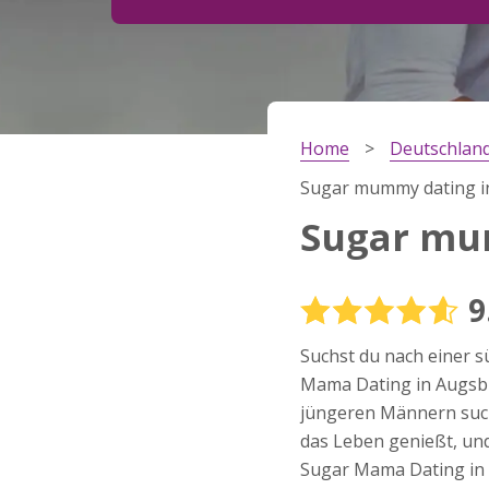
Schritt
2
Dein Geburtsdatum?
Home
Deutschlan
Schritt
3
Sugar mummy dating i
Deine E-Mail?
Sugar mu
9
Mit meiner Anmeldung erkläre ich mich mit den
Nutzungsbedingungen
und der
Datenschutzerkl
Suchst du nach einer s
einverstanden. Ich erhalte Informationen und
Angebote des Betreibers per E-Mail, der Zusen
Mama Dating in Augsburg
kann ich jederzeit widersprechen.
jüngeren Männern such
JETZT ANMELDEN!
das Leben genießt, und 
Sugar Mama Dating in A