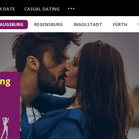
...
X DATE
CASUAL DATING
AUGSBURG
REGENSBURG
INGOLSTADT
FÜRTH
ung