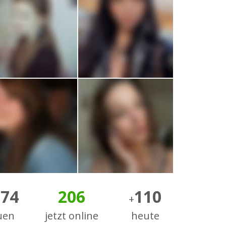
374
206
110
+
uen
jetzt online
heute