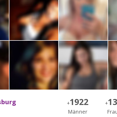
1922
1
sburg
+
+
Männer
Fra