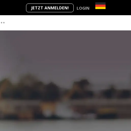
JETZT ANMELDEN!
LOGIN
...