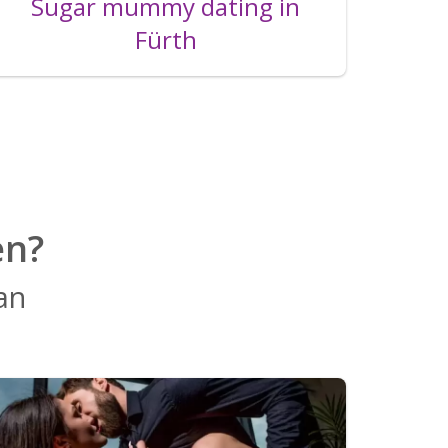
Sugar mummy dating in
Fürth
en?
 an