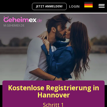
LOGIN
JETZT ANMELDEN!
M.GEHEIMEX.DE
Kostenlose Registrierung in
Hannover
Schritt
1