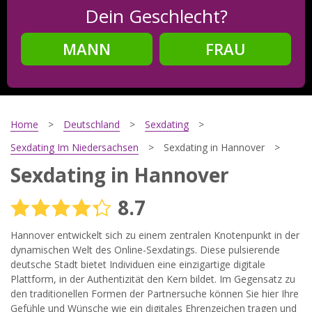
Dein Geschlecht?
MANN
FRAU
Schritt
2
Dein Geburtsdatum?
Home
Deutschland
Sexdating
Sexdating Im Niedersachsen
Sexdating in Hannover
Sexdating in Hannover
Schritt
3
8.7
Deine E-Mail?
Hannover entwickelt sich zu einem zentralen Knotenpunkt in der
dynamischen Welt des Online-Sexdatings. Diese pulsierende
deutsche Stadt bietet Individuen eine einzigartige digitale
Mit meiner Anmeldung erkläre ich mich mit den
Plattform, in der Authentizität den Kern bildet. Im Gegensatz zu
Nutzungsbedingungen
und der
Datenschutzerklärung
den traditionellen Formen der Partnersuche können Sie hier Ihre
einverstanden. Ich erhalte Informationen und Angebote des
Betreibers per E-Mail, der Zusendung kann ich jederzeit
Gefühle und Wünsche wie ein digitales Ehrenzeichen tragen und