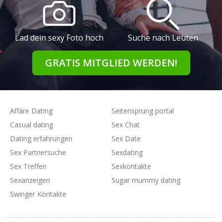
Lad dein sexy Foto hoch
Suche nach Leuten
GRATIS MITGLIED WERDEN!
Affäre Dating
Seitensprung portal
Casual dating
Sex Chat
Dating erfahrungen
Sex Date
Sex Partnersuche
Sexdating
Sex Treffen
Sexkontakte
Sexanzeigen
Sugar mummy dating
Swinger Kontakte