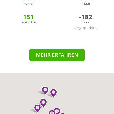
Männer
Frauen
151
182
+
jetzt online
heute
angemeldet
MEHR ERFAHREN