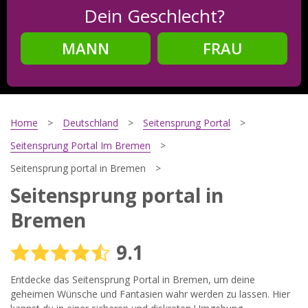
Dein Geschlecht?
MANN
FRAU
Schritt
2
Dein Geburtsdatum?
Home
Deutschland
Seitensprung Portal
Seitensprung Portal Im Bremen
Seitensprung portal in Bremen
Schritt
3
Seitensprung portal in
Deine E-Mail?
Bremen
9.1
Mit meiner Anmeldung erkläre ich mich mit den
Entdecke das Seitensprung Portal in Bremen, um deine
Nutzungsbedingungen
und der
Datenschutzerklärung
einverstanden. Ich erhalte Informationen und Angebote des
geheimen Wünsche und Fantasien wahr werden zu lassen. Hier
Betreibers per E-Mail, der Zusendung kann ich jederzeit