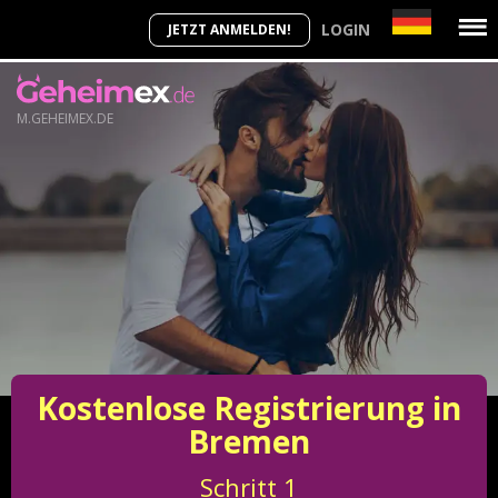
LOGIN
JETZT ANMELDEN!
M.GEHEIMEX.DE
Kostenlose Registrierung in
Bremen
Schritt
1