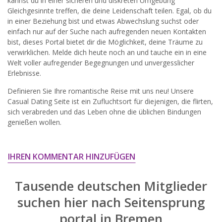
kannst du in einer sicheren und diskreten Umgebung
widersprechen.
Gleichgesinnte treffen, die deine Leidenschaft teilen. Egal, ob du
in einer Beziehung bist und etwas Abwechslung suchst oder
JETZT ANMELDEN!
einfach nur auf der Suche nach aufregenden neuen Kontakten
bist, dieses Portal bietet dir die Möglichkeit, deine Träume zu
verwirklichen. Melde dich heute noch an und tauche ein in eine
Welt voller aufregender Begegnungen und unvergesslicher
Erlebnisse.
Definieren Sie Ihre romantische Reise mit uns neu! Unsere
Casual Dating Seite ist ein Zufluchtsort für diejenigen, die flirten,
sich verabreden und das Leben ohne die üblichen Bindungen
genießen wollen.
IHREN KOMMENTAR HINZUFÜGEN
Tausende deutschen Mitglieder
suchen hier nach
Seitensprung
portal in Bremen