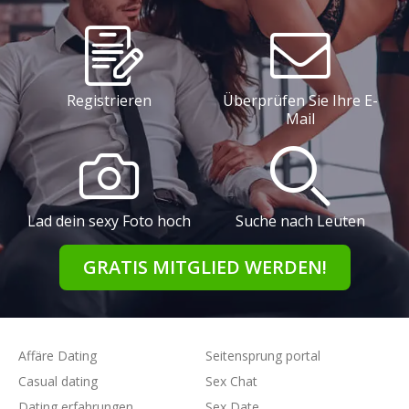
Registrieren
Überprüfen Sie Ihre E-
Mail
Lad dein sexy Foto hoch
Suche nach Leuten
GRATIS MITGLIED WERDEN!
Affäre Dating
Seitensprung portal
Casual dating
Sex Chat
Dating erfahrungen
Sex Date