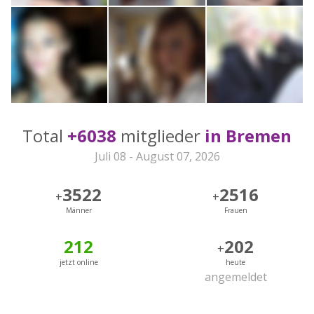
Total
+6038
mitglieder
in Bremen
Juli 08 - August 07, 2026
3522
2516
+
+
Männer
Frauen
212
202
+
jetzt online
heute
angemeldet