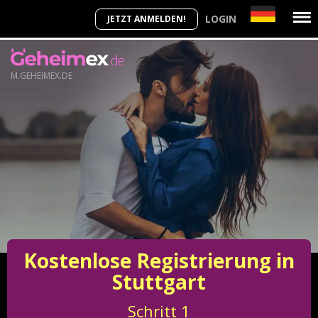
LOGIN
JETZT ANMELDEN!
M.GEHEIMEX.DE
Kostenlose Registrierung in
Stuttgart
Schritt
1