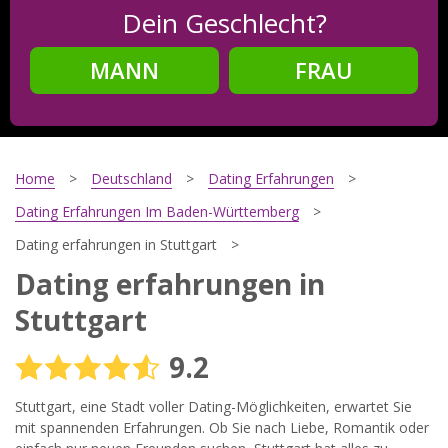
Dein Geschlecht?
MANN
FRAU
Schritt
2
Dein Geburtsdatum?
Home
Deutschland
Dating Erfahrungen
Dating Erfahrungen Im Baden-Württemberg
Dating erfahrungen in Stuttgart
Schritt
3
Dating erfahrungen in
Deine E-Mail?
Stuttgart
9.2
Mit meiner Anmeldung erkläre ich mich mit den
Stuttgart, eine Stadt voller Dating-Möglichkeiten, erwartet Sie
Nutzungsbedingungen
und der
Datenschutzerklärung
einverstanden. Ich erhalte Informationen und Angebote des
mit spannenden Erfahrungen. Ob Sie nach Liebe, Romantik oder
Betreibers per E-Mail, der Zusendung kann ich jederzeit