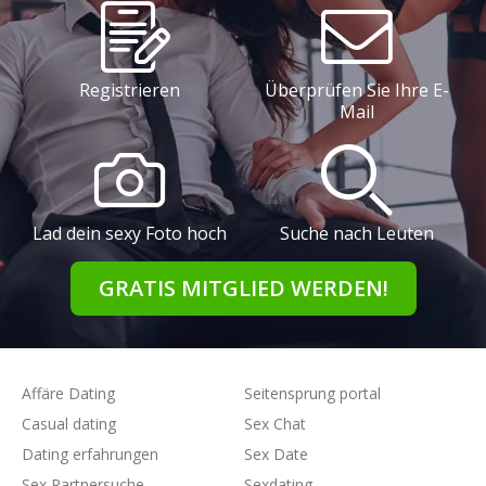
Registrieren
Überprüfen Sie Ihre E-
Mail
Lad dein sexy Foto hoch
Suche nach Leuten
GRATIS MITGLIED WERDEN!
Affäre Dating
Seitensprung portal
Casual dating
Sex Chat
Dating erfahrungen
Sex Date
Sex Partnersuche
Sexdating