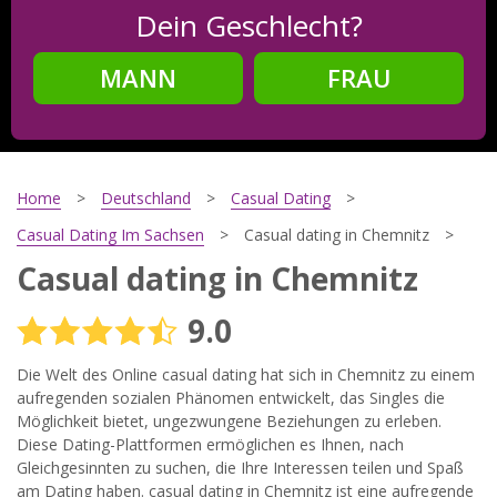
Dein Geschlecht?
MANN
FRAU
Schritt
2
Dein Geburtsdatum?
Home
Deutschland
Casual Dating
Casual Dating Im Sachsen
Casual dating in Chemnitz
Casual dating in Chemnitz
Schritt
3
9.0
Deine E-Mail?
Die Welt des Online сasual dating hat sich in Chemnitz zu einem
aufregenden sozialen Phänomen entwickelt, das Singles die
Möglichkeit bietet, ungezwungene Beziehungen zu erleben.
Mit meiner Anmeldung erkläre ich mich mit den
Diese Dating-Plattformen ermöglichen es Ihnen, nach
Nutzungsbedingungen
und der
Datenschutzerklärung
Gleichgesinnten zu suchen, die Ihre Interessen teilen und Spaß
einverstanden. Ich erhalte Informationen und Angebote des
Betreibers per E-Mail, der Zusendung kann ich jederzeit
am Dating haben. сasual dating in Chemnitz ist eine aufregende