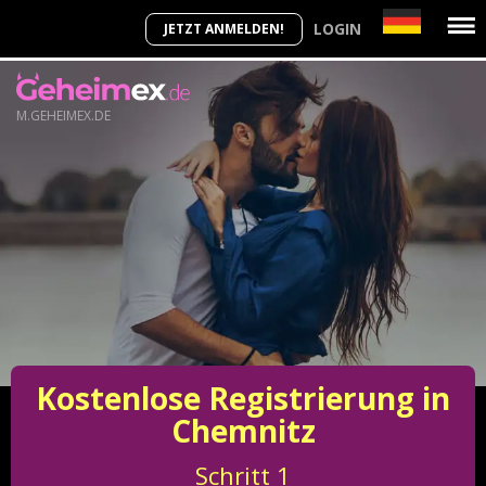
LOGIN
JETZT ANMELDEN!
M.GEHEIMEX.DE
Kostenlose Registrierung in
Chemnitz
Schritt
1