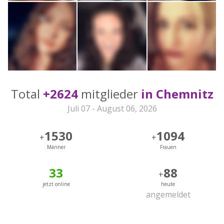
Total
+2624
mitglieder
in Chemnitz
Juli 07 - August 06, 2026
1530
1094
+
+
Männer
Frauen
33
88
+
jetzt online
heute
angemeldet