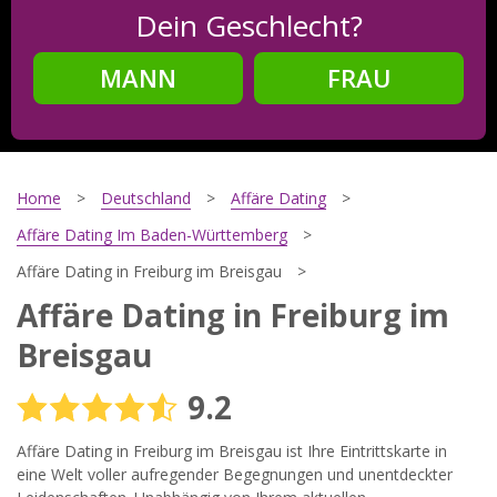
Dein Geschlecht?
MANN
FRAU
Schritt
2
Dein Geburtsdatum?
Home
Deutschland
Affäre Dating
Affäre Dating Im Baden-Württemberg
Affäre Dating in Freiburg im Breisgau
Schritt
3
Affäre Dating in Freiburg im
Deine E-Mail?
Breisgau
9.2
Mit meiner Anmeldung erkläre ich mich mit den
Affäre Dating in Freiburg im Breisgau ist Ihre Eintrittskarte in
Nutzungsbedingungen
und der
Datenschutzerklärung
einverstanden. Ich erhalte Informationen und Angebote des
eine Welt voller aufregender Begegnungen und unentdeckter
Betreibers per E-Mail, der Zusendung kann ich jederzeit