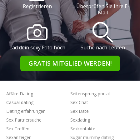
Registrieren
Überprüfen Sie Ihre E-
Mail
Lad dein sexy Foto hoch
Suche nach Leuten
GRATIS MITGLIED WERDEN!
Affäre Dating
Seitensprung portal
Casual dating
Sex Chat
Dating erfahrungen
Sex Date
Sex Partnersuche
Sexdating
Sex Treffen
Sexkontakte
Sexanzeigen
Sugar mummy dating