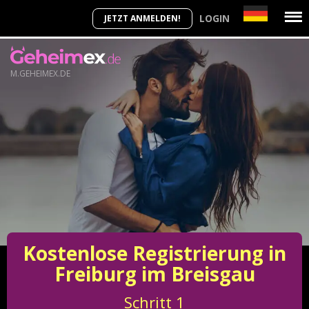
LOGIN
JETZT ANMELDEN!
M.GEHEIMEX.DE
Kostenlose Registrierung in
Freiburg im Breisgau
Schritt
1