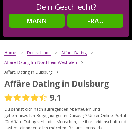
Dein Geschlecht?
MANN
FRAU
Schritt
2
Dein Geburtsdatum?
Home
Deutschland
Affäre Dating
Affäre Dating Im Nordrhein-Westfalen
Affäre Dating in Duisburg
Schritt
3
Affäre Dating in Duisburg
Deine E-Mail?
9.1
Du sehnst dich nach aufregenden Abenteuern und
geheimnisvollen Begegnungen in Duisburg? Unser Online-Portal
Mit meiner Anmeldung erkläre ich mich mit den
Nutzungsbedingungen
und der
Datenschutzerklärung
für Affäre Dating verbindet Menschen, die ihre Leidenschaft und
einverstanden. Ich erhalte Informationen und Angebote des
Lust miteinander teilen möchten. Bei uns kannst du
Betreibers per E-Mail, der Zusendung kann ich jederzeit