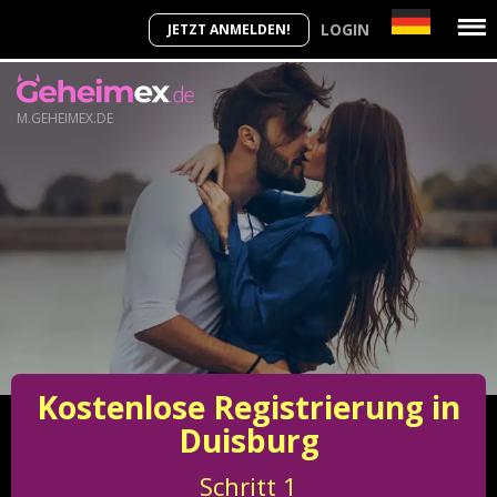
LOGIN
JETZT ANMELDEN!
M.GEHEIMEX.DE
Kostenlose Registrierung in
Duisburg
Schritt
1