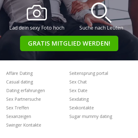
Lad dein sexy Foto hoch
Suche nach Leuten
GRATIS MITGLIED WERDEN!
Affäre Dating
Seitensprung portal
Casual dating
Sex Chat
Dating erfahrungen
Sex Date
Sex Partnersuche
Sexdating
Sex Treffen
Sexkontakte
Sexanzeigen
Sugar mummy dating
Swinger Kontakte