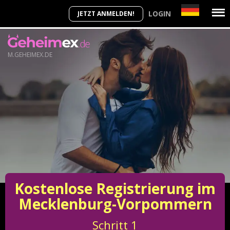
LOGIN
JETZT ANMELDEN!
M.GEHEIMEX.DE
Kostenlose Registrierung im
Mecklenburg-Vorpommern
Schritt
1