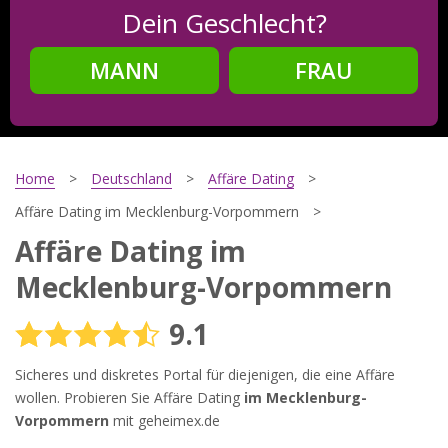
Dein Geschlecht?
MANN
FRAU
Schritt
2
Dein Geburtsdatum?
Home
Deutschland
Affäre Dating
Affäre Dating im Mecklenburg-Vorpommern
Affäre Dating im
Schritt
3
Mecklenburg-Vorpommern
Deine E-Mail?
9.1
Sicheres und diskretes Portal für diejenigen, die eine Affäre
Mit meiner Anmeldung erkläre ich mich mit den
wollen. Probieren Sie Affäre Dating
im Mecklenburg-
Nutzungsbedingungen
und der
Datenschutzerklärung
Vorpommern
mit geheimex.de
einverstanden. Ich erhalte Informationen und Angebote des
Betreibers per E-Mail, der Zusendung kann ich jederzeit